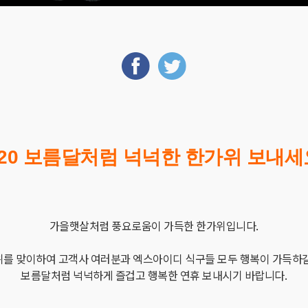
2020 보름달처럼 넉넉한 한가위 보내세요
가을햇살처럼
풍요로움이
가득한
한가위입니다
.
위를
맞이하여
고객사
여러분과
엑스아이디
식구들
모두
행복이
가득하
보름달처럼
넉넉하게
즐겁고
행복한
연휴
보내시기
바랍니다
.