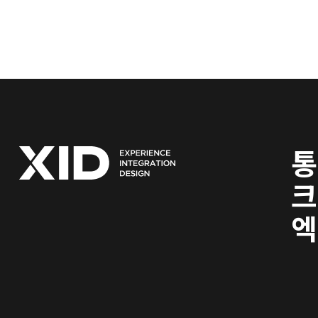
니다.​고객사 여러분과 엑스아이디 식구들 모두 행복한 설 연휴 되시길 바랍
니다.
통
크
엑