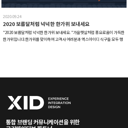
곳은 저희가 편하게 쉴 수 있는 휴식공간입니다안마의자와 일명 둥지라고 부르
는 라탄 그네의자가 있어 점심시간 후 편하게 휴식을 취하고 있습니다휴식공간
2020.09.24
겸 스튜디오이기 때문에 한 쪽에는 탈의실과 메이크업 룸도 있답니다미용실에
2020 보름달처럼 넉넉한 한가위 보내세요
서 볼 수 있는 메이크업용 높낮이 조절의자에 앉아 거울에서 나오는 은은한 조명
을 받으면,에라이 기분이다!!! 메이크업 받은 사람들 전원 차은우, 장원영!!​이렇
"2020 보름달처럼 넉넉한 한가위 보내세요. "가을햇살처럼 풍요로움이 가득한
게 새로 이전한 XID 사무실을 간단히 소개해 드렸습니다새로운 사무실에서 더
한가위입니다.한가위를 맞이하여 고객사 여러분과 엑스아이디 식구들 모두 행
욱 더 새로워지는 XID 되겠습니다XID 화이팅!!!
복이 가득하길 빌며보름달처럼 넉넉하게 즐겁고 행복한 연휴 보내시기 바랍니
다.
통합 브랜딩 커뮤니케이션을 위한