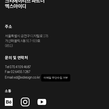
크리에이티브 파트너
엑스아이디
주소
서울특별시 금천구 디지털로 178
가산퍼블릭 A동 917~919호
08513
문의 및 연락처
Tel
070.4109.4687
Fax 02.6455.1287
Email
xid@xidesign.co.kr
이메일 무단수집 거부
소통