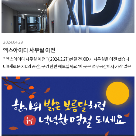
께서 제품에 대한 긍정적인 평가를 해주셨고 특히, 제품의 고급스러운 디자인과
품질에 대한많은 칭찬을 받았습니다. 사용자들의 다양한 의견과 피드백을 듣고
고려할 수 있는 소중한 기회가 되었습니다.전시 때 DP한 퓨론 칫솔살균기 제품
입니다.(정말 예쁘죠?)관람객 분들이 가장 많이 오셨던 룰렛 이벤트!할인쿠폰,
칫솔세트부터 퓨론 살균기까지 다양한 상품을 받을수 있는 이벤트였습니다. 이
2024.04.29
벤트 진행은 프롬프터 분들이 도와주셨는데요,감사하게도 관람객분들이 많은
엑스아이디 사무실 이전
관심을 보내주셨습니다. (저 많은 관람객분들이 보이시죠?)총 5일동안 진행된
2024 서울리빙디자인페어!저희 퓨론 부스에 들러주신 모든 분들께 감사드립니
" 엑스아이디 사무실 이전 " ​( 2024.3.27 )한달 전 XID가 사무실을 이전 했습니
다.앞으로도 저희 퓨론과 XID에 많은 관심 부탁드립니다!
다!!새로운 XID의 공간, 구경 한번 해보실까요?이 곳은 업무공간이자 가장 많은
시간을 보내는 곳입니다넓은 책상과 나에게 맞출 수 있는 편한 의자로 장시간 앉
아있어도 편안하답니다깔끔한 회의실은 쾌적하고 여유롭게 회의를 진행 할 수
있구요이제 모두가 가장 좋아하는 공간인 휴식공간 겸 스튜디오로 가볼까요?스
튜디오 중심에 호텔 라운지 같은 느낌의 카펫과 소파가 있고 이를 둘러싸고 있는
여러 공간이 있답니다하나하나 소개해 드릴게요~요리관련회사도 아닌데 주방
에 진심인 회사를 고르라고 하면 주저없이 저희 회사를 선택할겁니다토스트기
부터 시작해 커피 머신과 제빙기 오븐, 식기세척기 등등회사가 주방에 이렇게
진심이면 저희가 쓸 수 밖에 없잖아요카페 짓밟을 수 있죠?​커피는 물론 스무디
등 다양한 카페 메뉴도 가능해 주방에서 다양한 음료를 만들어 먹고 있답니다이