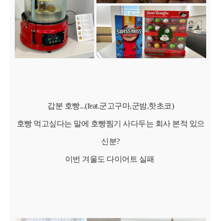
갑분 호빵...(feat.군고구마,군밤,핫초코)
호빵 먹고싶다는 말에 호빵찜기 사다두는 회사 본적 있으
신분?
이번 겨울도 다이어트 실패