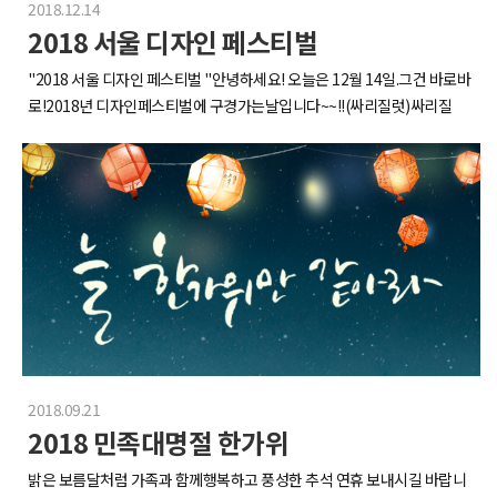
2018.12.14
2018 서울 디자인 페스티벌
"2018 서울 디자인 페스티벌 "안녕하세요! 오늘은 12월 14일.그건 바로바
로!2018년 디자인페스티벌에 구경가는날입니다~~!!(싸리질럿)싸리질
럿.gif저희 XID는 언제나 디자인과 브랜드그 떼려야 뗄 수 없는 관계에 대해
서 매일 고민하는데요,이렇게 볼 거리가 있다는 건 간만에 나들이도 되고,
새로운 영감을 얻을 수 있는 좋은 기회입니다^^입구에 들어서자 벌써부터
구경 온 사람들로 북적거렸습니당.들어서자마자 전용서체로 독특하게 튀
는 배민.2018년 서울 디자인 페스티벌의'미래로 후진하는 디자인'이라는
컨셉에 어울리는 글귀와 부스디자인으로시선을 사로잡았습니다..!!"푸드
테크 회사에서 왜 자꾸 디자인 이야기를 할까."(ㅋㅋㅋ)저도 그건 궁금하네
요.영향력 때문이 아닐까요?앱 개발도 자신있고 광고 기획도 재밌게 잘하
니까디자인이 뒷받침 되어주면 브랜드 영향력이 강해지겠죠.(#어디까지나
#내생각)아 이거 정말 인상적이었는데요,각종 음식을 일러스트와 한글자
로 나타낸 작업이에요.닭갈비, 양갈비, 소갈비는 갋으로 통일해주는 센스!
2018.09.21
개인적으로 골뱅이 웃겼는데 잘 안찍혔네요곫! @독특한 종이가구 부스도
2018 민족대명절 한가위
구경해봤어요!흔하디 흔한 가구가 지겨우신가요? (녜에~~!!)저희가 한번
앉아봤는데 종이가 엄청 튼튼하고나무나 플라스틱보다 유연성있어서 엉덩
밝은 보름달처럼 가족과 함께행복하고 풍성한 추석 연휴 보내시길 바랍니