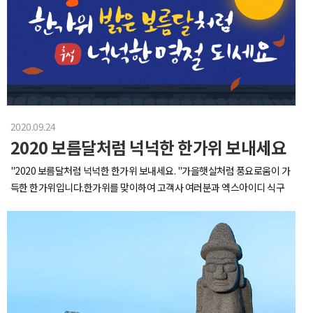
폰기 힐즈의 타워플라자 꼭대기에 위치한‘도쿄 시티뷰 전망대’는 도쿄 도심
같은 날이 아니라 다른날인데..얘네도 점심 잘 먹고 겨우 두시간 지나고 먹
치되어있습니다.저건 대표님께서 집에서 가져오셨는데 무려 작동완구(트
을 한눈에 조망할 수 있는 대표적인 스카이 뷰 포인트인데요.원래 스카이라
었어요엄연한 간식입니다어린이집 간식시간.jpg하도 뭘 많이 먹어서 1인
리랑 기차가 빙글빙글 돌아가요)*겁나 무거움사다리 타고 회의실 유리에
운지 카페에서 커피와 함께 전망을 즐길 계획이었지만,아쉽게도 휴무라 미
1식판 장만했습니다요건 대표님표 과일 플래터 + 과일모찌으럇차~!! 아 겨
도 찰딱 붙여줬습니다12월 지나고 저거 떼줄 180이상 남직원 구합니다회
세먼지 없는 맑은 도쿄 하늘이 펼쳐진 전경을 감상할 수 있는 것만으로 만족
울엔 귤~~!!!아 겨울엔 군밤 군고구마쥬~~!!아이고 빠뜨릴뻔했네냉동고 열
사 여기저기 걸려있는 액자들!엑스아이디는 달마다 다양한 일러스트 작품
하기로 했습니다.사진에서처럼 가슴이 탁 트이는 시원한 이 뷰는 이번 출장
고 맛 골라먹는 재미가 쏠쏠했는데먹을건...사무실에 구비만 해두시는게 아
이 정기배송오는 서비스를 구독하고 있는데연말 가까워지면서 액자에 걸
에서 인상적인 순간으로 남았습니다.두 대표님들의 기념사진 쁘이일정을
니라 어디 나가시면 꼭 뭘 사오십니다저저 김밥 때깔 기막히지 않나요 백화
리는 작품들도 크리스마스 느낌으로 싹 변했네요 ㅎㅎ갑분 호빵...(feat.군
마친 후에는 팀끼리 식사하는 시간을 가졌고,그 중 XID팀은 우에노 지역의
점 가셨다가 비주얼에 반해서 사오셨대요!당장 뱃속으로 사라져외근 나가
고구마,군밤,핫초코)호빵 먹고싶다는 말에 호빵찜기 사다두는 회사 본적
유명 야끼니꾸(일본식 숯불구이) 전문점을 방문하여 다양한 고급 와규를
셨다가 빵집이 귀여워서 사오신 제주컨셉 빵(빵 주고 대표님은 다시 나가
있으신분?이번 겨울도 다이어트 실패크리스마스의 꽃 트리도 만들어줍니
2020.09.24
즐겼답니다.(대표님 최고!)엄청난 활동량으로 하루가 이틀같이 느껴진 두
심)우린 평등 빼면 시체인 민족이라 집착적으로 갈라먹어요요 감자빵 맛있
다.4시 30분에 배송온 너란 트리 (근무시간 8:00 - 17:00)힘을 합쳐 뚝딱뚝
2020 보름달처럼 넉넉한 한가위 보내세요
번째 날이었네요^^..!셋째날 아침!다리가 여전히 무겁지만 아침산책 놓칠
어요! (이건 언제 사오셨지)쫀득한 얇은 빵 안에 진짜 매쉬 포테이토가 들어
딱 만들어요. 5시 직전에 조명 거꾸로 감아서 모두 한마음으로 모른척함만
수 없고요..산책으로 워밍업해주고 오늘의 일정도 힘차게 시작합니다.
있어요!feat. 입가심 대표님표 과일플래터아니 이게 미치겠는게인사이드
들어두니 반짝반짝 예뻐서 다들 기분 좋게 퇴근했답니다 ㅎㅎ다들 메리 크
"2020 보름달처럼 넉넉한 한가위 보내세요. "가을햇살처럼 풍요로움이 가
작성하는 와중에 자꾸 뭘 먹어서 끝을 못내고있어요실시간 대표님표 모히
리스마스! 행복한 연말 되세요 :)
득한 한가위입니다.한가위를 맞이하여 고객사 여러분과 엑스아이디 식구
또 에이드를 마지막으로...쉴새없이 먹는 회사일상... The end...아..아니...
들 모두 행복이 가득하길 빌며보름달처럼 넉넉하게 즐겁고 행복한 연휴 보
To be continue...막줄 적는 순간까지도 피자를 시키셨습니다(신메뉴 모
내시기 바랍니다.
히또 에이드에 곁들임이 필요하다고 하십니다)진짜 진짜 끝