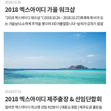
2018.10.26
2018 엑스아이디 가을 워크샵
"2018 엑스아이디 워크샵 "( 2018.10.26 ~ 2018.10.27)촉촉하게 비가 오
는 가을날!소소하게 추억을 쌓으러 XID가출발합니다~날씨가 갑자기 쌀쌀
해져서 우리는 점심으로따뜻한 국물~!!이 먹고싶었쭁천안의 한 만두전골
집으로 슝슝맛집의 상징이라는번호표(X->번호주걱)을받았습니다.기다려
서라도 먹고야 말겠다는 의지~ +_+ !!주걱에 쓰여있는 1은 1시간 기다리게
될 거라는 예언주걱..저희는 진짜로 1시간을 기다린 후 2팀으로나누어서 식
사를 했답니당~!기다린 보람이 느껴지는 그맛~!!찬바람이 부는 쌀쌀한 날
마다 생각날 것 같은 그 맛이었죠>.<(갑자기 분위기 블로그..)다음으로 향한
곳은 국내에서 손꼽히는커피맛으로 유명한카페 '오월의 숲'오월의숲을 운
영하시는 부부는맛있는 커피와 원두를 찾아미국, 아프리카 등전세계를 돌
아다니신대요!이렇게 직접 마중나오셔서 사진도 함께 찍어주셨답니다~! >.
<(그러고 보니 커피사진이 없...;;)| 아름답게 계단을 내려오는 미스XID 원
OO (실장) |저희는 시간가는 줄 모르고 천안에서 놀다가밤이 되서야 숙소
2018.07.13
에 도착했습니다.식구가 많이 늘어나다 보니..숙소가 으리으리하쥬??돼지
2018 엑스아이디 제주출장 & 선임단합회
목살에 삼겹살, 가리비, 새우(사진은 없는데 진짜 먹었어요 진짜에요ㅜ)그
리고 바베큐하실분들은 앞으로등.갈.비 꼭구워드세요.!!!그냥 혹시나 해서
얼마전 엑스아이디 최고령 선임 4인방이 ( 대표님 포함 ) 제주도로 출장을