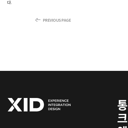
이도 편안했대요~다음으로는 술구경을 좀 했습니다.저희 모두 디자인적으
다.
로 맘에 들었던 손말걸리'복순도가'패키지, 브로슈어, 명함까지 모두진정
성있고 신뢰감 가는 디자인이며무엇보다 맛있었다구용...!!지나가다가 또
PREVIOUS PAGE
독특한 부스를 발견했는데요,서랍을 하나씩 열어서 들어있는 디자인 결과
물을 보는거였어요.독특하니깐 너도나도 핸드폰들고 찍찍이런 한국적인
세련됨 너무 좋아요색감이 너무 예쁘지 않나요?이런 디자인을 할 수 있는
능력과 기회, 모두 부럽습니다~!어머나 반가운 이름이 들어있네요제주바
당을 보니 건강한 강아지가 떠오르시지 않나요?(네이버 검색창에 제주바당
을..)'per gram' 이라는 부스입니다.감각적인 디자인의 비누인데요,패턴
과 모양이 너무 감각적이고 예쁘지 않나요?제가 갖고있다면 이리저런 모양
으로 잘라서 써보고 싶었어요.쨔쟌- 우리에게 단비와 같았던 건과일 시식
(흔들려서 ㅈㅅ)어스맨 'Earth Man' 이라는 기업이었는데동남아 국가의
소외된 계층이 생산한 건과일과 직물을팔아주는 착한 기업인 것 같았어요
특히 저 건과일은 짱짱 맛있었는데용많이 집어먹었는데두 눈치안주시고
맘껏 먹으라구 말해주셔서감사했습니다 '어스맨' 화이팅ㅋㅋ물건너왔어
통
도 친숙한 패턴의 직물과실용만쩜 에코백들시간의직물을 판대요.. 멋져부
러우리중 한명이 보자마자 냅다 구매했던 리빙용품벽시계와 여러 폼의 벽
크
걸이가 실용적이고 예뻤어요.또 방문한 곳은그립감 좋아보이는친환경 겟
쳐크뤠용~많은 분들이 이곳에서 예술혼을 불살르셨어요~저도 함께 불살