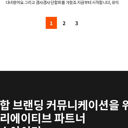
샀던 돼지 등갈비ㅠㅠ제일 맛있었음.. 바베큐에 등뼈는 필수입니다. 이거슨
다녀왔어요.그리고 겸사겸사 단합회를 가졌죠.지금부터 시작합니다, 유익
법으로 정해야돼요 다들 먹으라고..ㅠ사진 올리는 순간도 침이 넘어갑니
했고 즐거웠던그날의 썰!!# 첫째날 - 비바람을 몰고 제주로 가다분명 업무
당" 자 다들 배부를때까지 못들어갑니다 (껄껄) "배부를때까지 못간다는
차 출발하는 것임에도 불구하고 공항은 항상 설렘의 장소인 것 같아요.비행
1
2
3
대표님의 지시가 있었기에저희는 할 수 없이 바베큐장에 밤 늦게까지맛있
기에 오르기도 전에 심장 박동수가 이미 100은 넘어섰을 듯첫날은 세명만
게(?) 놀았답니다| 눈빛으로 고기를 굽는 XID 카리스마 권혁태 (대표) |오늘
출발했어요.나머지 한분은 디자인 일정이 빠듯해서 다음날 아침일찍 오시
하루 수고 많으셨어요~우리는 언제나 함께 으쌰으쌰하고~그러니까 식구
기로 하셨거든요.어플로 귀욤 뿜뿜하게 해드릴려고 열심히 단체사진을 남
들이라는 말도 나오구요!!이런 기회로 함께 바람쐬러 와서 맛난것도 먹으니
기고 있는데갑자기!!!!!!아 깜짝이야!!갑자기대표님이 실눈을 뜨시잖아요.
기분 전환으로 최고였습니다..자 이제 모두 꿈나라로~~ >.<근데 너넨 안자
그러곤 다시 또 숙면 모드로 들어가셨어요.직접 경험하지 않고는 느낄 수 없
니?아.. 안잘거라고..? 술마신다구..? 알겠어ㅠㅠ역시 체력 좋은 무서운언니
는 심장 쫄깃한 순간이였답니다.재밌는건 확대해서 한번 더 ㅋㅋㅋㅋㅋ설
들..!!짠~! 아침이 밝았습니다^^지난밤에 도착해서몰랐는데우리 숙소가 이
렘 가득 안고 도착한 제주도에서 처음 만난것은 비바람이였어요.=_= 우리
렇게 멋지고 깔끔한곳이었네요!!이 언니들 진짜 밤샜네요다크서클 가득한
가 서울에서 비구름을 몰고 갔나봐요. 쉴틈없이 내리더라구요.( 사진은 고
눈가가 너무 안쓰러워서그림좀 그려줬습니다ㅎ_ㅎ| 이 광경은 밤새 술마
요해 보이지만 현실은 태풍속 )비가 잠시 주춤하는 사이에 제주도 계시는
신 아이들이 아늑한 방과 침대를다 놔두고이상한데 모여서 자는 모습입니
지사장님을 만나 빠르게 음식점으로 이동했습니다.( 비바람을 몰고 제주도
다. |얘들아 일어나~!!우리 대부도 구경하러가자~밤샌 몸을 이끌고 간 곳은
갔다는게 무색할만큼 땅이 말라 보이는건 기분탓인가요? )누가 정해주지
바로,대부도 바다향기 테마파크날씨가 흐리고 바람도 엄청 부는데그 나름
않아도 각자 알아서 역할 분담을 해가며 테이블 세팅을 하고,열띤 토론과함
합 브랜딩 커뮤니케이션을 
대로 분위기 넘치던 바다향기테마파크!!근데 이 친구는 왜이러는걸까요?정
께 저녁식사를 맛있게 했어요.더 오랫동안 큰그림 이야기를 나누고 싶었지
답을 맞춰보세요~!1. 체력이 남아돌아서2. 밤을 샜는데 체력이 남아돌아서
만 아쉬움의 미덕도 있으니내일 회의때 할 이야기를 조금 남겨둔채제주도
리에이티브 파트너
3. 밤새고 아침밥 안먹었는데 체력이 남아돌아서저는 3번에 한표!^^우리
에서의 첫날을 마무리 지었답니다.#둘째날 - 빅픽처를 그리다다음날!!!엑
는 맛있는 점심을 먹을 생각을 하며사진도 많이찍고 놀았지요~인간이란 모
스아이디에서 야심차게 준비하고있는 빅픽처 프로젝트 회의가 시작되었습