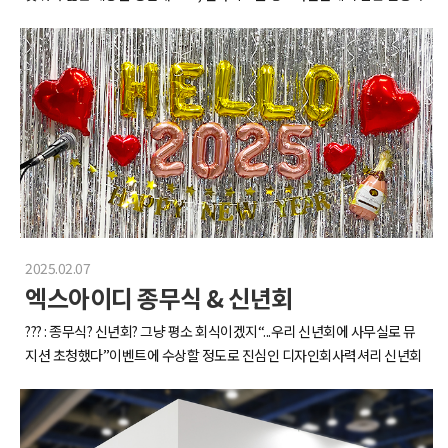
배곯을 걱정은 마셔라!! :) 비주얼부터 보법이 달라버린 닭 해물탕 실물 영접
광저우로 떠나기로 하였습니다!(*켄톤페어란? 중국 최대 규모의 무역 박람
했습니다…닭고기에 싱싱한 해산물이 듬뿍 들어간 닭해물탕…해물파전..
회)그래서.. 이 인사이드는 4/13-4/19까지 숨 가쁘게 달려 온6박 7일간의
불고기.! 다시 봐도 또 배고파지는 매직..(사진 찍느라 다들 젓가락 들고 대
중국 출장 일지입니다.약 4시간의 비행 끝에 심천 공항 도착!이제 시작이다
기 중인 건 비밀 ㅎㅎ)야외게임에 이어 본격적으로 시작된 실내 레크레이
정신 똑바로 차려라(라며 나 자신에게 주문을 걸어봅니다..)도착하자마자
션..!! 오전보다 텐션이 훨씬 올라온 상태라 응원 소리도 리액션도 두배였습
우리 직원들을 놀라게 한중국의 안면인식 자판기역시 중국은 자판기부터
니다ㅋㅋ대표님의 진심이 담긴 게임 준비와 진행 덕분에 몰입도와 텐션이
보법이 다르네 ..첫날은 가볍게거래처 공장과 사무실 투어를 하고,제법 멋
최고조였던 :)새로 합류한 멤버들도 어느새 자연스럽게 섞여서 목청 터져라
진 중국 코스 요리를 먹었습니다우리 코스 어떤데 ..여러분께 인정받고 싶은
응원하고 서로 즐기는 시간이였어요~!처음엔 조용하던 사람들도 어느 순
맘으로야무지게 찍어보았읍니다.맛은 귀엽지 않지만잔은 너무 귀여운 마
간 제일 크게 웃고 있더라구요 ㅋㅋXID의 밤은 낮보다 아름답다! (라고 쓰
오타이주 잔 구경하고 가세요2일차는 공장 견학의 날!아무리 바쁜 일정이
고 먹부림이라 읽는) 열심히 놀고, 열심히 협동했으니 이제는 속마음을 나
라도모닝 카페인 충전은 필수인 거 뭔지 아시죠?편의점 모닝 라떼로 하루
눌 시간!테이블 가득 차려진 맛깔나는 음식들과 함께 더 맛깔나는 이야기까
오-픈활기차게 가보자고~~아차! 그리고 편의점에서 사진과 같은 소세지를
2025.02.07
지!서로 말 못했던 속 깊은 이야기부터 배꼽 잡는 에피소드까지, 웃음과 감
발견하신다면 당장 사서 드세오. (강요)한국 와서 생각난다고 울어도 나는
엑스아이디 종무식 & 신년회
동이 공존했던 XID의 밤!시간 가는 줄 모르고 이야기꽃 피우다 보니 어느새
몰라다양한 공장들을 야무지게 견학 중인 XID 크루들~~!그 중 가장 기억에
새벽이 되어버렸다는 후문입니다 ~.~늦은시간까지의 이야기꽃 덕에 눈은
남는 공장은 캐리어 공장이었는데요,이곳은 다양한 여행용 가방을 생산하
??? : 종무식? 신년회? 그냥 평소 회식이겠지“...우리 신년회에 사무실로 뮤
안 떠지지만 국물은 뜰 수 있잖아요? ㅎㅎXID 단골 해장메뉴 칼국수로 해장
고바이어의 요구에 맞춘맞춤형 제품도 생산이 가능하더라구요!이렇게 글
지션 초청했다”이벤트에 수상할 정도로 진심인 디자인회사력셔리 신년회
들어가줍니다~! 다들 조용하다가도 국물 한 입 먹고 다시 살아나는 모습이
로벌 시장에서 경쟁력을 갖춘 공장을 직접 견학해 본다는 게저희 모두에게
의 끝판왕 보여드립니다....가볍게 2024년의 마지막 날부터 얘기해볼까요?
꽤 웃겼습니다 ㅋ이쯤되니 마지막 일정이란게 너무 아쉬워지네요 ㅠㅠ하
신기하면서도 새로운 경험이었습니다.그리고 저녁은 몽골족 전통 요리 식
그날은 종무식 기념으로 다같이 점심먹고 미니어처를 만들기로 했어요!대
지만.. 마지막까지 그냥 넘어갈 XID가 아니죠~!워크샵 출발 전에 팀을 짜서
당에서 양고기를 먹었는데요,너무 맛있어서 계속 추가 주문을 했습니다.
표님의 따뜻하고 아기자기한 아이디어였죠!저희는 도란도란 얘기하며 만