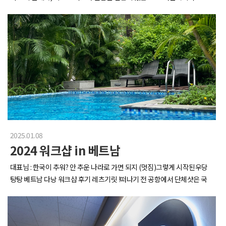
어요식사 후 숙소 복귀!워크샵의 꽃, 대표님 표 레크리에이션이 시작되었습
에 시장조사와 스터디를 하러 다녀왔습니다.저희가 다녀온 생생한 현장 보
니다2024 베트남전에 이어 포상연차를 차지할 팀은 과연..?!게임에 진심이
여드릴게요~!이 날은 전시 첫 날인데도 불구하고, 정말 많은 사람이 방문했
신 대표님...여러가지 철저하게 준비해주신 덕분에협동심과 배신이 공존하
는데요.이번에 총 900개의 부스가 참여했다고 하는데, 그래서인지전국 각
는 의미있는 시간을 가졌습니다 ㅎㅎ본격적으로 술판을 벌여볼까요지난
지 뿐만 아니라 해외에서까지 참 여러 분들이 찾아오셨더라구요.우리나라
전투는 뒤로 하고 우리는 원래가 한 팀이니화합의 의미로다가 원으로 빙글
가 커피 강국 중 하나라는 걸 다시 한 번 깨달았습니다.각 커피 부스에 방문
둘러 앉아요어우 그득한 냉장고 보기만해도 든든합니다그렇게 새벽 늦게
해 시음을 요청드리면, 이렇게 바로 커피를 내려주시는데원두마다의 특색
까지 다같이 게임과 음주가무를 즐기고다음날 아침 해장으로 칼국수 때려
을 설명 듣고 내려진 커피를 바로 시음해보니 평소에 먹던 커피보다 더 풍미
줬습니다.그렇게 즐겁게 대부도 워크샵 마무리~~새로 온 팀원들과도 더 가
롭게 느껴졌어요.이어지는 부스 구경!각 브랜드마다 개성있고 눈에 띄는 여
까워지고 동료애를 쌓을 수 있었던 2025 워크샵,앞으로의 걸음이 더 든든
러 부스들이 눈을 사로잡았습니다.이번 전시에서는 로스터즈 클럽, 티하우
해졌습니다 :)엑스아이디는 대부도의 추억을 힘삼아, 또 한 걸음 나아가보
스 클럽 등 분야별 특별 기획관이 마련되어 있었는데요.누구나 알만한 브랜
겠습니다!
드 부터, 매니아 층이 단단한 브랜드들까지!유명한 국내 카페들을 한 곳에
2025.01.08
서 맛보고 살펴볼 수 있는 좋은 기회였어요.새로운 컨셉의 디자인들과아기
2024 워크샵 in 베트남
자기 귀여운 패키지도 눈에 담아 줍니다~그리고 이번 엑스포에는 커피 뿐
만 아니라, 베이커리 디저트류 등 많은 곳들이 입점해 있었어요!확실히 커
대표님 : 한국이 추워? 안 추운 나라로 가면 되지 (멋짐)그렇게 시작된우당
피와 잘 어울리는 메뉴들이라 그런지시음 중인 커피와 함께 곁들이니 금상
탕탕 베트남 다낭 워크샵 후기 레츠기릿 !떠나기 전 공항에서 단체샷은 국
첨화였답니다. ☆부스 중간중간에는 재미있는 여러 행사들이 있었는데,그
룰이죠벌써부터 여름 가을 겨울 옷 섞이고 난리남다낭으로 순간이동.jpg
중에 하나였던 K-카페 챔피언십!여러 카페의 바리스타분들이 나오셔서 카
(비행기에서 잠밖에 안 잔 건 안 비밀)떠날 땐 겨울이었는데, 여긴 여름이라
페 최강자를 향해 겨루는 대회였습니다.다들 열정 넘치시는 모습이 멋져보
구요 .. !숙소는 메리어트 다낭 논누억버기카로 태워서 데려다 주시는데 뷰