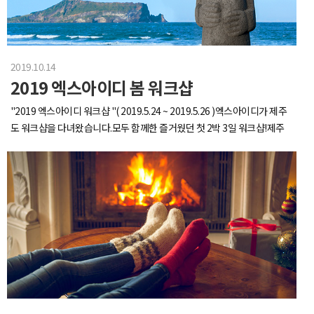
2019.10.14
2019 엑스아이디 봄 워크샵
"2019 엑스아이디 워크샵 "( 2019.5.24 ~ 2019.5.26 )엑스아이디가 제주
도 워크샵을 다녀왔습니다.모두 함께한 즐거웠던 첫 2박 3일 워크샵!제주
도까지 갔으니 맛집 투어는 필수,함께 하는 업체의 준공중인 카페에도 방문
해보고,시원한 바닷바람 맞으며 무동력 레이싱까지!여유롭지만 알찼던 2
박 3일이였습니다.♥WELCOME TO JEJU♥카페 '제주펫' 앞에서 다함께
기념사진 찰-칵이 날 제주도는 날씨가 정말 좋았어요!우리가 걷는 이 길이
바로 R.U.N.W.A.Y...★그리고 다음날 방문한 이 곳은 바로 제주의 레이싱 명
소입니다!(클럽아님 주의)출발 전 안전 점검 꼼꼼하게 받아주세요~!그리고
시원하게 달려주시면 됩니다 ~~~! 다시 보니 또 가고싶네요!제주도의_흔
한_고깃집_뷰.jpg식후엔 고깃집 앞 바다에서 옹기종기모여 소라게 구경
하기~!이상 제주도 워크샵 겸 여행기를 마치겠습니다.다음에 또 봐요 안녕
~~!