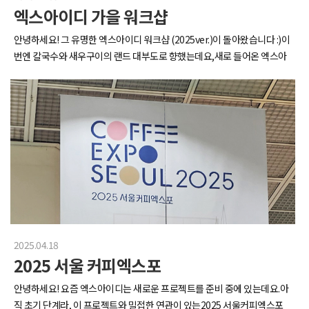
엑스아이디 가을 워크샵
안녕하세요! 그 유명한 엑스아이디 워크샵 (2025ver.)이 돌아왔습니다 :)이
번엔 칼국수와 새우구이의 랜드 대부도로 향했는데요,새로 들어온 엑스아
이디 멤버들과 함께 떠나는 워크샵이라더 의미가 남달랐습니다 ㅎㅎ어디
끈끈한 동료애를 쌓으러 가보실까요?한갓진 금요일, 풍류를 즐기며 식사부
터 때려줍니다동죽조개 부드럽고 감칠맛에.. 쭈꾸미 육회 꼬막 파전어느하
나 거를 타선 없이 맛있었어요첫 식당부터 아주 감다살밥 먹었으면 카페도
진하게 뿌셔줍니다!배불러도 빵들어갈 위장은 있다.jpg카페까지 야무지게
다녀왔다면이제 숙소로 가볼까요??따라다랏다~...(러브하우스 bgm..)넓
은 통창뷰와 수영장, 노래방, 게임룸까지 갖춰진 숙소라니!1박으로만 즐기
기에 너무 아까울 정도였어요!당장 즐겨보도록 합니다3rd Floor_놀이방
입니다.선수입장, 다들 알아서 주전공으로 자리잡고 앉습니다.오락기로 피
튀기는 배틀을 시작한 자들과갓 데뷔한 신인듀오의 단독 콘서트그리고 방
금 결성한 그들의 팬클럽우리들은 열심히 놀때 다른 숙소에서는 막간을 이
2025.04.18
용해 업무회의가 펼쳐졌습니다.이번 워크샵, 함께 일하는 쇼호스트 분들도
2025 서울 커피엑스포
참여했거든요!워크샵까지 와서 회의에 열중하게 만드는엑스아이디의 새
로운 프로젝트는 대체..?!열심히 놀고 열심히 회의했으면 말이죠,밥먹은지
안녕하세요! 요즘 엑스아이디는 새로운 프로젝트를 준비 중에 있는데요.아
겨우 세시간 지났지만대부도에 왔으니 새우구이는 또 먹어줘야 하지 않겠
직 초기 단계라, 이 프로젝트와 밀접한 연관이 있는2025 서울커피엑스포