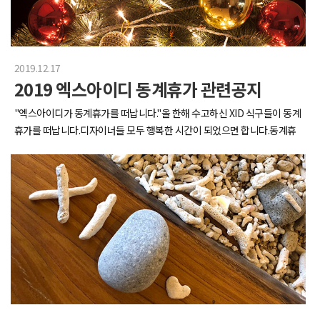
양쪽으로 즐비한 반짝이는 야시장이 물에 비치는데야경이 진짜 환상적이
식기세척기 등등회사가 주방에 이렇게 진심이면 저희가 쓸 수 밖에 없잖아
더라구요다낭에서의 마지막 저녁 식사랍스터 딱 대.??? : 뭐 태어나려고 하
요카페 짓밟을 수 있죠?​커피는 물론 스무디 등 다양한 카페 메뉴도 가능해
는거 아냐?ㅋㅋㅋㅋㅋㅋㅋㅋㅋㅋㅋㅋㅋㅋㅋㅋㅋㅋㅋㅋㅋㅋ부화 직전 공
주방에서 다양한 음료를 만들어 먹고 있답니다이곳은 저희가 편하게 쉴 수
룡알같지만 망고 맞습니다ㅋㅋㅋㅋㅋㅋㅋㅋㅋㅋㅋㅋㅋㅋㅋㅋㅋㅋㅋㅋ
있는 휴식공간입니다안마의자와 일명 둥지라고 부르는 라탄 그네의자가
2019.12.17
ㅋㅋㅋㅋㅋㅋㅋㅋㅋㅋㅋㅋㅋㅋㅋㅋㅋㅋ과수원 수준으로 사놓은 망고에
있어 점심시간 후 편하게 휴식을 취하고 있습니다휴식공간 겸 스튜디오이
2019 엑스아이디 동계휴가 관련공지
사회적 책임을 다하는 어른의 모습과신장개업한 탕비실을 다 털어먹고 쓰
기 때문에 한 쪽에는 탈의실과 메이크업 룸도 있답니다미용실에서 볼 수 있
레기 소환술하는 연금술사들...그리고 마지막날 아침_하필 떠나는 날 제일
는 메이크업용 높낮이 조절의자에 앉아 거울에서 나오는 은은한 조명을 받
"엑스아이디가 동계휴가를 떠납니다."올 한해 수고하신 XID 식구들이 동계
맑은거냐며...떠나기 싫은 자들의 마지막 발악을 보고 계십니다' 호텔_뽕_
으면,에라이 기분이다!!! 메이크업 받은 사람들 전원 차은우, 장원영!!​이렇
휴가를 떠납니다.디자이너들 모두 행복한 시간이 되었으면 합니다.동계휴
뽑고_간다 '단란하게 쓰러지는 릴스로 마무리Goodbye Vietnam!
게 새로 이전한 XID 사무실을 간단히 소개해 드렸습니다새로운 사무실에
가기간2019년 12월 26일 ~ 2019년 12월 31일
서 더욱 더 새로워지는 XID 되겠습니다XID 화이팅!!!