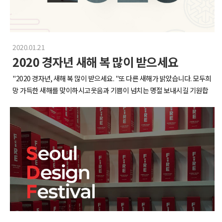
핑몰 둘러보는 날!요즘 저희 XID에서 커피 관련 새로운 프로젝트를 준비 중
쓸모없는 선물 받기와각자 사온 2만원 이내 선물을 모아두고 랜덤으로 가
셨고 특히, 제품의 고급스러운 디자인과 품질에 대한많은 칭찬을 받았습니
인 것을 지난 인사이드에서슬쩍 말씀드렸는데요!중국의 MZ 갬성 카페를
져가는것!미친 진행력에 홀린듯 경청하는 우리들ㅋㅋㅋㅋㅋㅋㅋㅋㅋㅋㅋ
다. 사용자들의 다양한 의견과 피드백을 듣고 고려할 수 있는 소중한 기회가
경험해 보고 싶었던 저희의 픽! 'hui lai cafe'중국 특유의 건조하면서 빈티
ㅋㅋㅋㅋㅋㅋㅋㅋㅋㅋㅋㅋ쓸모없는 선물 증정이 키워드를 선택하고 그 키
되었습니다.전시 때 DP한 퓨론 칫솔살균기 제품입니다.(정말 예쁘죠?)관람
지한 감성이 물씬 묻어나 있어서 좋았습니다!그리고 나라 지정 AAAA 등급
워드에 해당하는 선물을 가져기는거였는데진짜 기대보다 너무 웃겨서 다
객 분들이 가장 많이 오셨던 룰렛 이벤트!할인쿠폰, 칫솔세트부터 퓨론 살
2020.01.21
관광지라는 ‘영경방(永庆坊)‘에 방문했는데요,깔끔하게 잘 관리된 모습이
같이 오열ㅠ (저 집사카펫의 키워드는 ‘공주님’ ^^....)어째서 저런 운명은 매
균기까지 다양한 상품을 받을수 있는 이벤트였습니다. 이벤트 진행은 프롬
2020 경자년 새해 복 많이 받으세요
인상적이고,광저우의 역사적 건축물과 문화를 체험할 수 있는 시간이었습
번 과장님께만 ㅠㅠㅋㅋㅋㅋㅋㅋㅋㅋㅋㅋㅋㅋ자세한게 궁금하시다면
프터 분들이 도와주셨는데요,감사하게도 관람객분들이 많은 관심을 보내
니다.그리고 저녁에는 야무지게 쇼핑몰 투어까지클. 리. 어.!5일차 아침이
‘쓸.선.모’ 는 엑스아이디 스튜디오 유튜브에 올라가있으니 많관부~!!>>영
주셨습니다. (저 많은 관람객분들이 보이시죠?)총 5일동안 진행된 2024 서
"2020 경자년, 새해 복 많이 받으세요. "또 다른 새해가 밝았습니다. 모두희
밝았습니다.5일차는 광저우에서 심천으로 넘어가는 날!동해 번쩍 서에 번
상 보러가기
울리빙디자인페어!저희 퓨론 부스에 들러주신 모든 분들께 감사드립니다.
망 가득한 새해를 맞이하시고웃음과 기쁨이 넘치는 명절 보내시길 기원합
쩍하는 우리들~!심천의 첫 일정은 대형 금형 공장 견학인데요,정말 다양한
앞으로도 저희 퓨론과 XID에 많은 관심 부탁드립니다!
니다.​고객사 여러분과 엑스아이디 식구들 모두 행복한 설 연휴 되시길 바랍
생산 라인들을 직접 볼 수 있어서 너무나 신기했어요그리고 심천의 대표적
니다.
인 복합 쇼핑몰 coco park 방문!중국 Z세..