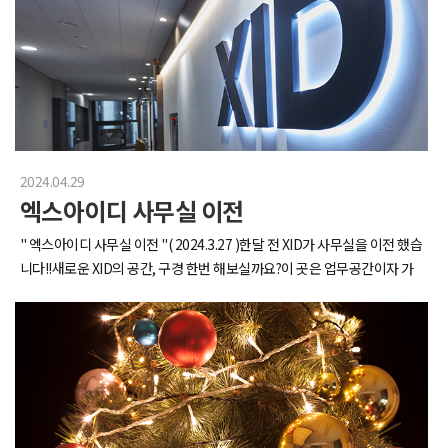
였어요.그리고 잠시 앉아 쉴수 있어서..(먼 산) 더욱 좋았습니다.그렇게 엑스
미쳤고, 대저택 폼 장난 아닙니다(편의를 위해 우린 독채 총 4개를 썼어요!
포를 이곳저곳 야무지게 둘러보다보니이만큼이나 모여진 관련 자료들......
대표님 짱짱맨)근데, 잊은게 있죠? 맞아요 배고파요당장 밥 먹으러 가 ! !! ! !!
분야별로 꼼꼼히 정리해서 사무실로 챙겨가도록 할게요.이번 2025 서울커
찍길 잘한 음식사진, 쌀국수 나오자마자 정신 놓아버렸어요베트남 음식 원
피엑스포는 생각했던 커피 시음 뿐만 아니라 이런 저런 볼거리와 즐길거리
래 이렇게 맛있었나요..? 눈물 흘리면서 먹었습니다(2025년 1월 기준 아직
들이 많아디자인적으로, 마케팅적으로도 견해를 넓힐 수 있는 즐거운 전시
도 눈물 닦는 중)[ 워크샵의 꽃 ]레크리에이션, 다 같이 모여 앉아 게임타임
였습니다.그럼 앞으로 엑스아이디의 행보 많이 지켜봐주세요♡
시작! (feat. 진행자 대표님)두 팀으로 나눠서 진행했는데, 과몰입해서 신경
전이 그냥 전쟁통저 수많은 게임 문제를 준비해오신 대표님께 박수를 ! ! ! ! !
!다낭에 탕비실 신장 개업한 썰 풉니다.jpg과일은 진짜 너무 많이 먹어서 비
2024.04.29
타민 과용 수준이었어요우리의 잭후르츠와 망고깡패 잊지 않기로 해요 ...
엑스아이디 사무실 이전
☆둘째 날, 구시가지쪽 나가며 핑크 성당도 보고 왔어요!릴스 찍는다고 일
렬로 나란히 선 우리들 넘 귀엽고 ~~!구시가지는 정말 동남아 분위기가 물
" 엑스아이디 사무실 이전 " ​( 2024.3.27 )한달 전 XID가 사무실을 이전 했습
씬 ...분위기에 취해 베트남 전통 옷 맞춘 분 여기 계십니다 ^^(블러를 뚫고
니다!!새로운 XID의 공간, 구경 한번 해보실까요?이 곳은 업무공간이자 가
나오는 그녀의 찐웃음)돌아다니느라 피곤했으니 마사지까지 야무지게 받
장 많은 시간을 보내는 곳입니다넓은 책상과 나에게 맞출 수 있는 편한 의자
도록 합니다하루종일 쌓인 피로가 싹 풀리는 이 느낌 ..매일 밤 가장 큰 독채
로 장시간 앉아있어도 편안하답니다깔끔한 회의실은 쾌적하고 여유롭게
에 다 같이 모여 먹부림 파티를 열어요!과일은 거짓말 안 하고 한 50팩 사먹
회의를 진행 할 수 있구요이제 모두가 가장 좋아하는 공간인 휴식공간 겸 스
은 것 같아요 ,,,,,,롯데마트에서 사 온 과일까지 있어서... 마지막 날은 망고
튜디오로 가볼까요?스튜디오 중심에 호텔 라운지 같은 느낌의 카펫과 소파
할당량 못 채우면 아무도 못 들어갔음.숨 쉴 틈도 없이 다음 날, 호이안에 갔
가 있고 이를 둘러싸고 있는 여러 공간이 있답니다하나하나 소개해 드릴게
어요!(풍등 색감 진짜..미쳤다)뭔가 허전하시죠? 누가 뭐래도 호이안에 가
요~요리관련회사도 아닌데 주방에 진심인 회사를 고르라고 하면 주저없이
면소원배 !지금 이 순간 내가 바로 극동아시아의 라푼젤물에 뜬 촛불과 강
저희 회사를 선택할겁니다토스트기부터 시작해 커피 머신과 제빙기 오븐,