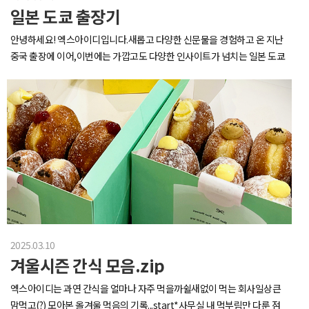
일본 도쿄 출장기
안녕하세요! 엑스아이디입니다.새롭고 다양한 신문물을 경험하고 온 지난
중국 출장에 이어,이번에는 가깝고도 다양한 인사이트가 넘치는 일본 도쿄
를 다녀왔습니다.새로운 비즈니스 모델과 아이디어 개발을 위한 시장조사
와 함께XID와 Aplum, Defining의 첫번째 크리에이티브 워크샵이기도 한
의미있는 출장기,지금부터 함께 봐주세요 :)출장 첫 날,인천공항에 도착하
자마자 이번 출장의 결의를 다지며,,화이팅 한번 해주고 도쿄로 출발합니다
~무사히 도착하여 숙소에 짐을 내려놓은 뒤,바아~로 시내 중심부로 이동
해 1차 시장조사를 시작해 주었습니다.먼저, 보여드린 사진의 장소는 ‘마루
노우치'의 ‘KITTE’인데요.도쿄 중심부에 위치한 복합문화공간으로내부엔
쇼핑, 전시, 레스토랑, 디자인 편집숍 등 문화·상업 기능이 어우러진 공간이
라다양한 디자인 아이템과 아이디어를 접할 수 있는 인상적인 공간이었습
니다.* 현 건물은 과거 일본우정청 건물을 리노베이션하여 조성된 상징적인
장소랍니다.건물을 빠져나와 도쿄 도심의 대표적인 거리인‘마루노우치 나
2025.03.10
카도리 거리'를 거닐며 다음 목적지로 이동을 했는데요.도쿄에서도 가장 세
겨울시즌 간식 모음.zip
련된 거리 중 하나답게,아름다운 도시경관을 배경으로 여러 커플들이 웨딩
사진을 촬영하는 모습도 볼 수 있었습니다.오후부터 둘러보다보니 금방 밤
엑스아이디는 과연 간식을 얼마나 자주 먹을까쉴새없이 먹는 회사일상큰
이 되었네요.이렇게 첫 날을 마무리하며 숙소 근처 우에노 시장에서모두 함
맘먹고(?) 모아본 올겨울 먹음의 기록...start*사무실 내 먹부림만 다룬 점