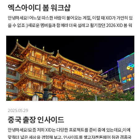
엑스아이디 봄 워크샵
안녕하세요! 어느덧 따스한 바람이 불어오는 계절, 이럴 때 XID가 가만히 있
을 수 없죠 :)새로운 멤버들과 함께라 더욱 설레고 활기찼던 2026 XID 봄 워
크샵 현장을 지금 바로 공개합니다~!대부도 도착!! 날씨까지 너무 화창해서
시작부터 기분 좋았습니다~.~그럼 본격적으로 시작해보겠습니다!!식당 도
착하자마자 비주얼부터 배부른 만두전골로 배부터 채워줍니다!뜨끈한 국
물 한 입에 새로 합류한 멤버들과의 보이지 않는 벽도 사르르 녹아내리는
중..ㅎㅎ진짜 국물 한 입 먹자마자 분위기까지 함께 풀려버리는 느낌이었달
까요..낯가림을 전골로 풀어주면서~ 이 기세를 몰아 숙소 도착하자마자 진
행한 A/B팀 단체전의 서막!승패보다 원팀! 실수해도 품어주고 서로 캐리 해
주는 우리 멤버들 덕분에갓☆벽한 팀워크 증명 완료!뉴페이스들도 자연스
럽게 스며들어 서로 챙겨주는 모습이 뜨거운 감동의 도가니ㅠ0ㅠ너무 뜨거
운 나머지 데여버림..배도 든든하게 채웠으니 이제 ATV를 타고 야생의 향기
를 맡으러 떠나줍니다~!생각보다 더 스릴 넘쳐서 다들 동심 ON 된 상태였
2025.05.29
다는 소문이..ㅎㅎ어이 김씨, 오늘 바쁘니까 빨리 타라고?잘 타든, 잘 못 타
중국 출장 인사이드
든 먼저 나가지 않고 서로 함께 나아가는 우리들!이게 바로 엑스아이디 아
니겠습니까요오??누가 뒤쳐지면 자연스럽게 기다려주는 모습에 괜히 또
안녕하세요!요즘 저희 XID는 다양한 프로젝트를 준비 중에 있는데요,이에
감동 한 스푼 추가됐습니다ㅠ.ㅠ아까 밥 먹지 않았냐구요? XID에 온 이상
맞춰더 넓은 세상을 경험해 보고, 인사이트를 쌓고자켄톤페어 참관 겸중국