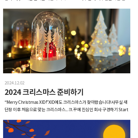
께 작게나마 회식하는 시간을 가졌습니다.흐렸던 첫 날과는 달리, 맑게 갠
을 알려드립니다. 외식까지 포함하면 인사이드만 쓰다 정년퇴임...일단 음료
하늘과 함께 시작하는 이튿날!오늘은 세계적인 명품 쇼핑거리인 긴자로 향
부터 시작해볼까요사 마실때도 많지만 만들어 마실 때도 많답니다!아시나
했습니다.긴자거리는 명품뿐만 아니라 문구, 디자인 소품 컨셉 스토어도 유
요? 우리회사엔 전문카페장비가 갖춰져있다는걸...(커피머신,블렌더,그라
명한 것 알고계신가요?그 중 저희가 방문한 장소는 100년 이상의 역사를
인더,오븐 등)그래서 가끔 과일이 감당 힘들정도로 넘쳐나면블렌더로 생과
지닌 창의적인 일본 대표 문구 편집숍인 이토야와트렌디한 제품 큐레이션
일주스/생바나나우유를 만들어 먹는게 가능하다구요!장비중엔 죽은빵도
과 다양한 디자인 소품,뷰티,생활용품 등을 한 곳에서 만나볼 수 있는 로프
살려낸다는 발** 토스터도 있습니다.한동안 출근하자마자 토스터에 빵부
트,그리고 무지(MUJI)의 철학과 브랜드 정체성이 집약된 무지 플래그십 스
터 굽기 챌린지 했어요방금 나온 토스트에 매일 다른 잼 골라 바르기 못참
토어인데요.방문한 이 세 곳 모두 단순한 문구점, 리테일 공간을 넘어 삶 전
아...그 뿐만 아니라 가끔 이벤트로,보들촉촉 프렌치 토스트 with 슈가파우
반을 아우르는 라이프스타일 제안과공간 경험을 한 곳에서 할 수 있는 장소
더대표님이 손수 이렇게 아침 만들어 주신다구요~!업무가 바쁘면 못 만들
들이라 다양한 인사이트를 얻으며 시간 가는 줄 모르고 구경을 했습니다.문
어먹지 않나요 : 네 그래서 사먹습니다. (안먹는건 선택지에 없음)회사 1층
구류와 생활용품 등에 관심이 있는 분들은 꼭 방문 추천드릴게요!긴자거리
에 유명한 도넛가게가 있어요어디선 줄서서 먹는다는데 우리가 바로 가산
2024.12.02
를 알차게 구경한 후 다음 장소인 롯폰기로 향했습니다.롯폰기에서 첫번째
의 도넛수저.......호빵 먹구싶다고 하면 업소용 찜기가 배송옵니다다들 말할
2024 크리스마스 준비하기
방문한 곳은 바로 ‘아자부다이 힐스' 라는 곳인데요.아자부다이 힐스는 ‘도
때 입조심 하도록 합니다..찜기 뽕을 뽑아야하니 우리 겨울동안 다복하게 이
심 속의 현대적인 마을’을 콘셉트로 설계된 프리미엄 복합 단지로,삶, 예술,
거저거 쪄먹도록 해요(정작 쪄먹었던 호빵은 흡입했는지 사진이 없음)호빵
“Merry Christmas XID!”XID에도 크리스마스가 찾아왔습니다!사무실 새
비즈니스가 공존하는 새로운 도시 공간 모델로 주목받고 있는 대형 복합문
찜기 뽕뽑기 첫 희생자는 만두두 사진이 다른 날이에요 만두는 매일 먹어도
단장 이후 처음으로 맞는 크리스마스... 크.꾸에 진심인 회사 구경하기 Start
화공간입니다.* 이 곳의 전체 공간은 런던의 유명 건축 설계사 헤더윅 스튜
맛있으니까요!호빵찜기에 만두 쪄먹으면 보들 촉촉 맛있어요 냠냠!하지만
사무실 외관 파사드에 산타가 담넘는거 부터 시작합니다안에서 크리스마
디오(Heatherwick Studio)가 참여하여,감각적이면서도 유기적인 디자
기다림이 힘든 반항세력들은 몰래 에어프라이기에 돌려먹죠간식 맞아요
스 팝업마켓 열리는거 아님들어가면 신발장 위에 요롷게 소품들이 반겨줍
인으로 구성되어 있습니다.도쿄에 방문했다면, 전망대도 빼놓을 수 없죠.롯
밥먹고 두시간 지났던 걸로 기억...(점점 기억력의 한계를 느끼는중)이것도
니다따수워보이고 예뻐요 연말느낌 물씬~사무실 내에도 이런 장식들이 배